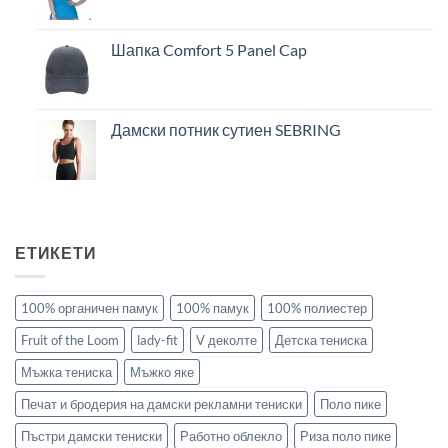
Шапка Comfort 5 Panel Cap
Дамски потник сутиен SEBRING
ЕТИКЕТИ
100% органичен памук
100% памук
100% полиестер
Fruit of the Loom
lady-fit
V деколте
Детска тениска
Мъжка тениска
Мъжко яке
Печат и бродерия на дамски рекламни тениски
Поло пике
Пъстри дамски тениски
Работно облекло
Риза поло пике