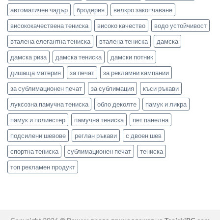
автоматичен чадър
бродерия
велкро закопчаване
висококачествена тениска
високо качество
водо устойчивост
вталена елегантна тениска
вталена тениска
дамска
дамска риза
дамска тениска
дамски потник
дишаща материя
за печат
за рекламни кампании
за сублимационен печат
за сублимация
къси ръкави
луксозна памучна тениска
обло деколте
памук и ликра
памук и полиестер
памучна тениска
пет панелна
подсилени шевове
реглан ръкави
с двоен шев
спортна тениска
сублимационен печат
тениска
топ рекламен продукт