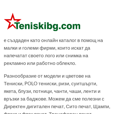
e създаден като онлайн каталог в помощ на
малки и големи фирми, които искат да
напечатат своето лого или снимка на
рекламно или работно облекло.
Разнообразие от модели и цветове на
Тениски, POLO тениски, ризи, суитшърти,
якета, блузи, потници, чанти, чаши, ленти и
връзки за баджове. Можем да сме полезни с
Директен дигитален печат, Сито печат, Щампи,
Флекс и Флок печат, Трансферен печат,