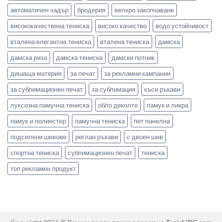
автоматичен чадър
бродерия
велкро закопчаване
висококачествена тениска
високо качество
водо устойчивост
вталена елегантна тениска
вталена тениска
дамска
дамска риза
дамска тениска
дамски потник
дишаща материя
за печат
за рекламни кампании
за сублимационен печат
за сублимация
къси ръкави
луксозна памучна тениска
обло деколте
памук и ликра
памук и полиестер
памучна тениска
пет панелна
подсилени шевове
реглан ръкави
с двоен шев
спортна тениска
сублимационен печат
тениска
топ рекламен продукт