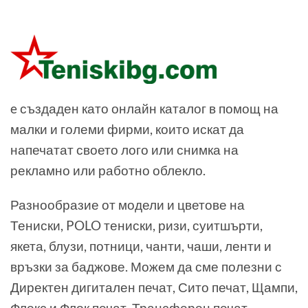
e създаден като онлайн каталог в помощ на
малки и големи фирми, които искат да
напечатат своето лого или снимка на
рекламно или работно облекло.
Разнообразие от модели и цветове на
Тениски, POLO тениски, ризи, суитшърти,
якета, блузи, потници, чанти, чаши, ленти и
връзки за баджове. Можем да сме полезни с
Директен дигитален печат, Сито печат, Щампи,
Флекс и Флок печат, Трансферен печат,