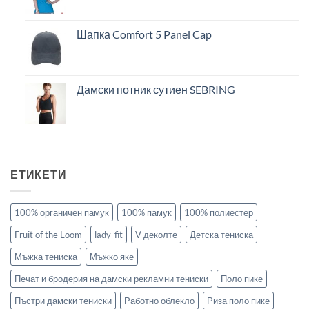
Шапка Comfort 5 Panel Cap
Дамски потник сутиен SEBRING
ЕТИКЕТИ
100% органичен памук
100% памук
100% полиестер
Fruit of the Loom
lady-fit
V деколте
Детска тениска
Мъжка тениска
Мъжко яке
Печат и бродерия на дамски рекламни тениски
Поло пике
Пъстри дамски тениски
Работно облекло
Риза поло пике