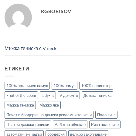
RGBORISOV
Мъжка тениска с V neck
ЕТИКЕТИ
100% органичен памук
100% памук
100% полиестер
Fruit of the Loom
lady-fit
V деколте
Детска тениска
Мъжка тениска
Мъжко яке
Печат и бродерия на дамски рекламни тениски
Поло пике
Пъстри дамски тениски
Работно облекло
Риза поло пике
автоматичен чадър
бродерия
велкро закопчаване