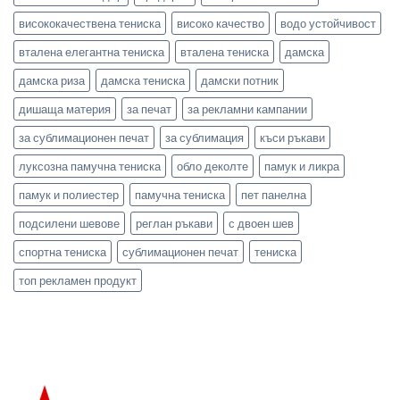
висококачествена тениска
високо качество
водо устойчивост
вталена елегантна тениска
вталена тениска
дамска
дамска риза
дамска тениска
дамски потник
дишаща материя
за печат
за рекламни кампании
за сублимационен печат
за сублимация
къси ръкави
луксозна памучна тениска
обло деколте
памук и ликра
памук и полиестер
памучна тениска
пет панелна
подсилени шевове
реглан ръкави
с двоен шев
спортна тениска
сублимационен печат
тениска
топ рекламен продукт