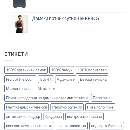
Дамски потник сутиен SEBRING
ЕТИКЕТИ
100% органичен памук
100% памук
100% полиестер
Fruit of the Loom
lady-fit
V деколте
Детска тениска
Мъжка тениска
Мъжко яке
Печат и бродерия на дамски рекламни тениски
Поло пике
Пъстри дамски тениски
Работно облекло
Риза поло пике
автоматичен чадър
бродерия
велкро закопчаване
висококачествена тениска
високо качество
водо устойчивост