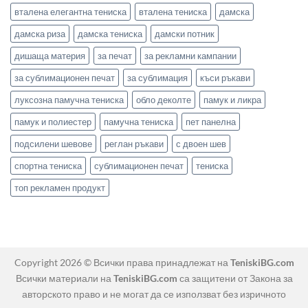
вталена елегантна тениска
вталена тениска
дамска
дамска риза
дамска тениска
дамски потник
дишаща материя
за печат
за рекламни кампании
за сублимационен печат
за сублимация
къси ръкави
луксозна памучна тениска
обло деколте
памук и ликра
памук и полиестер
памучна тениска
пет панелна
подсилени шевове
реглан ръкави
с двоен шев
спортна тениска
сублимационен печат
тениска
топ рекламен продукт
Copyright 2026 © Всички права принадлежат на
TeniskiBG.com
Всички материали на
TeniskiBG.com
са защитени от Закона за
авторското право и не могат да се използват без изричното