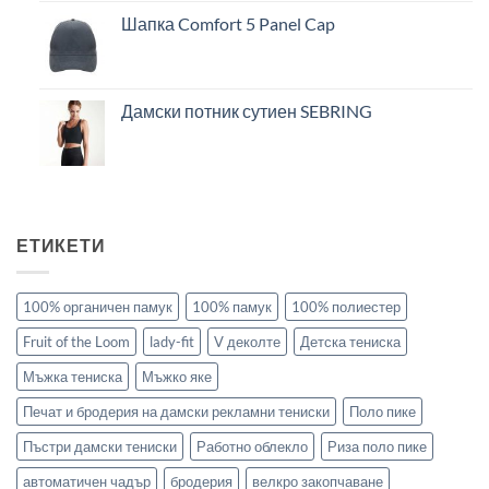
Шапка Comfort 5 Panel Cap
Дамски потник сутиен SEBRING
ЕТИКЕТИ
100% органичен памук
100% памук
100% полиестер
Fruit of the Loom
lady-fit
V деколте
Детска тениска
Мъжка тениска
Мъжко яке
Печат и бродерия на дамски рекламни тениски
Поло пике
Пъстри дамски тениски
Работно облекло
Риза поло пике
автоматичен чадър
бродерия
велкро закопчаване