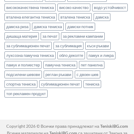
висококачествена тениска
високо качество
водо устойчивост
вталена елегантна тениска
вталена тениска
дамска
дамска риза
дамска тениска
дамски потник
дишаща материя
за печат
за рекламни кампании
за сублимационен печат
за сублимация
къси ръкави
луксозна памучна тениска
обло деколте
памук и ликра
памук и полиестер
памучна тениска
пет панелна
подсилени шевове
реглан ръкави
с двоен шев
спортна тениска
сублимационен печат
тениска
топ рекламен продукт
Copyright 2026 © Всички права принадлежат на
TeniskiBG.com
Всички материали на
TeniskiBG.com
са защитени от Закона за