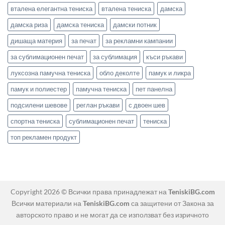
вталена елегантна тениска
вталена тениска
дамска
дамска риза
дамска тениска
дамски потник
дишаща материя
за печат
за рекламни кампании
за сублимационен печат
за сублимация
къси ръкави
луксозна памучна тениска
обло деколте
памук и ликра
памук и полиестер
памучна тениска
пет панелна
подсилени шевове
реглан ръкави
с двоен шев
спортна тениска
сублимационен печат
тениска
топ рекламен продукт
Copyright 2026 © Всички права принадлежат на
TeniskiBG.com
Всички материали на
TeniskiBG.com
са защитени от Закона за
авторското право и не могат да се използват без изричното