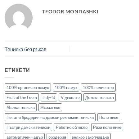
TEODOR MONDASHKI
Тениска без ръкав
ЕТИКЕТИ
100% органичен памук
100% памук
100% полиестер
Fruit of the Loom
lady-fit
V деколте
Детска тениска
Мъжка тениска
Мъжко яке
Печат и бродерия на дамски рекламни тениски
Поло пике
Пъстри дамски тениски
Работно облекло
Риза поло пике
автоматичен чадър
бродерия
велкро закопчаване