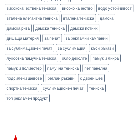
висококачествена тениска
високо качество
водо устойчивост
вталена елегантна тениска
вталена тениска
дамска
дамска риза
дамска тениска
дамски потник
дишаща материя
за печат
за рекламни кампании
за сублимационен печат
за сублимация
къси ръкави
луксозна памучна тениска
обло деколте
памук и ликра
памук и полиестер
памучна тениска
пет панелна
подсилени шевове
реглан ръкави
с двоен шев
спортна тениска
сублимационен печат
тениска
топ рекламен продукт