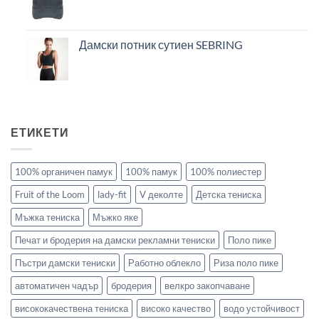
Дамски потник сутиен SEBRING
ЕТИКЕТИ
100% органичен памук
100% памук
100% полиестер
Fruit of the Loom
lady-fit
V деколте
Детска тениска
Мъжка тениска
Мъжко яке
Печат и бродерия на дамски рекламни тениски
Поло пике
Пъстри дамски тениски
Работно облекло
Риза поло пике
автоматичен чадър
бродерия
велкро закопчаване
висококачествена тениска
високо качество
водо устойчивост