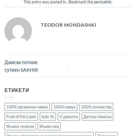
This entry was posted in . Bookmark the
permalink
.
TEODOR MONDASHKI
Дамски потник
сутиен SAKHIR
ЕТИКЕТИ
100% органичен памук
100% памук
100% полиестер
Fruit of the Loom
lady-fit
V деколте
Детска тениска
Мъжка тениска
Мъжко яке