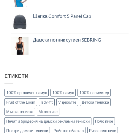
Шапка Comfort 5 Panel Cap
Дамски потник сутиен SEBRING
ЕТИКЕТИ
100% органичен памук
100% памук
100% полиестер
Fruit of the Loom
lady-fit
V деколте
Детска тениска
Мъжка тениска
Мъжко яке
Печат и бродерия на дамски рекламни тениски
Поло пике
Пъстри дамски тениски
Работно облекло
Риза поло пике