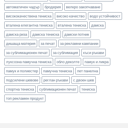
автоматичен чадър
бродерия
велкро закопчаване
висококачествена тениска
високо качество
водо устойчивост
вталена елегантна тениска
вталена тениска
дамска
дамска риза
дамска тениска
дамски потник
дишаща материя
за печат
за рекламни кампании
за сублимационен печат
за сублимация
къси ръкави
луксозна памучна тениска
обло деколте
памук и ликра
памук и полиестер
памучна тениска
пет панелна
подсилени шевове
реглан ръкави
с двоен шев
спортна тениска
сублимационен печат
тениска
топ рекламен продукт