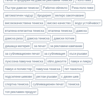
Печат и бродерия на дамски рекламни тениски
Поло пике
Пъстри дамски тениски
Работно облекло
Риза поло пике
автоматичен чадър
бродерия
велкро закопчаване
висококачествена тениска
високо качество
водо устойчивост
вталена елегантна тениска
вталена тениска
дамска
дамска риза
дамска тениска
дамски потник
дишаща материя
за печат
за рекламни кампании
за сублимационен печат
за сублимация
къси ръкави
луксозна памучна тениска
обло деколте
памук и ликра
памук и полиестер
памучна тениска
пет панелна
подсилени шевове
реглан ръкави
с двоен шев
спортна тениска
сублимационен печат
тениска
топ рекламен продукт