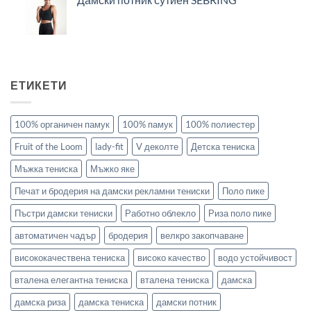
ЕТИКЕТИ
100% органичен памук
100% памук
100% полиестер
Fruit of the Loom
lady-fit
V деколте
Детска тениска
Мъжка тениска
Мъжко яке
Печат и бродерия на дамски рекламни тениски
Поло пике
Пъстри дамски тениски
Работно облекло
Риза поло пике
автоматичен чадър
бродерия
велкро закопчаване
висококачествена тениска
високо качество
водо устойчивост
вталена елегантна тениска
вталена тениска
дамска
дамска риза
дамска тениска
дамски потник