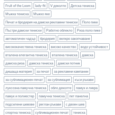
Fruit of the Loom
lady-fit
V деколте
Детска тениска
Мъжка тениска
Мъжко яке
Печат и бродерия на дамски рекламни тениски
Поло пике
Пъстри дамски тениски
Работно облекло
Риза поло пике
автоматичен чадър
бродерия
велкро закопчаване
висококачествена тениска
високо качество
водо устойчивост
вталена елегантна тениска
вталена тениска
дамска
дамска риза
дамска тениска
дамски потник
дишаща материя
за печат
за рекламни кампании
за сублимационен печат
за сублимация
къси ръкави
луксозна памучна тениска
обло деколте
памук и ликра
памук и полиестер
памучна тениска
пет панелна
подсилени шевове
реглан ръкави
с двоен шев
спортна тениска
сублимационен печат
тениска