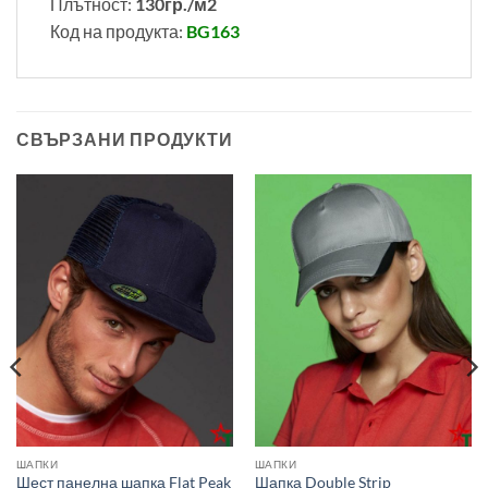
Плътност:
130гр./м2
Код на продукта:
BG163
СВЪРЗАНИ ПРОДУКТИ
ШАПКИ
ШАПКИ
Шест панелна шапка Flat Peak
Шапка Double Strip