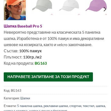
Шапка Baseball Pro 5
Невероятно представяне на класическата 5 панелна
шапка. Изработена е от 100% памук и има декоративни
шевове на козирката, както и velcro закопчаване.
Състав:
100% памук
Плътност:
130гр./м2
Код на продукта:
BG163
0022300
НАПРАВЕТЕ ЗАПИТВАНЕ ЗА ТОЗИ ПРОДУКТ
Код:
BG163
Категория:
Шапки
Етикети:
5 панелна шапка
,
рекламни шапки
,
спортни
,
текстил
,
шапка
,
шапка с козирка
,
шапки с печат и бродерия