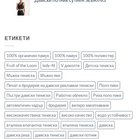
ЕТИКЕТИ
100% органичен памук
100% памук
100% полиестер
Fruit of the Loom
lady-fit
V деколте
Детска тениска
Мъжка тениска
Мъжко яке
Печат и бродерия на дамски рекламни тениски
Поло пике
Пъстри дамски тениски
Работно облекло
Риза поло пике
автоматичен чадър
бродерия
велкро закопчаване
висококачествена тениска
високо качество
водо устойчивост
вталена елегантна тениска
вталена тениска
дамска
дамска риза
дамска тениска
дамски потник