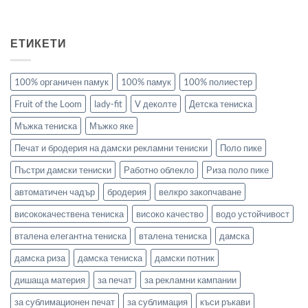
ЕТИКЕТИ
100% органичен памук
100% памук
100% полиестер
Fruit of the Loom
lady-fit
V деколте
Детска тениска
Мъжка тениска
Мъжко яке
Печат и бродерия на дамски рекламни тениски
Поло пике
Пъстри дамски тениски
Работно облекло
Риза поло пике
автоматичен чадър
бродерия
велкро закопчаване
висококачествена тениска
високо качество
водо устойчивост
вталена елегантна тениска
вталена тениска
дамска
дамска риза
дамска тениска
дамски потник
дишаща материя
за печат
за рекламни кампании
за сублимационен печат
за сублимация
къси ръкави