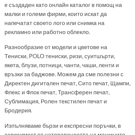
e създаден като онлайн каталог в помощ на
малки и големи фирми, които искат да
напечатат своето лого или снимка на
рекламно или работно облекло.
Разнообразие от модели и цветове на
Тениски, POLO тениски, ризи, суитшърти,
якета, блузи, потници, чанти, чаши, ленти и
връзки за баджове. Можем да сме полезни с
Директен дигитален печат, Сито печат, Щампи,
Флекс и Флок печат, Трансферен печат,
Сублимация, Ролен текстилен печат и
Бродерия.
Изпълняваме бързи и експресни поръчки, в
зависимост от натовареността на машините