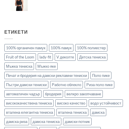
ЕТИКЕТИ
100% органичен памук
100% памук
100% полиестер
Fruit of the Loom
lady-fit
V деколте
Детска тениска
Мъжка тениска
Мъжко яке
Печат и бродерия на дамски рекламни тениски
Поло пике
Пъстри дамски тениски
Работно облекло
Риза поло пике
автоматичен чадър
бродерия
велкро закопчаване
висококачествена тениска
високо качество
водо устойчивост
вталена елегантна тениска
вталена тениска
дамска
дамска риза
дамска тениска
дамски потник