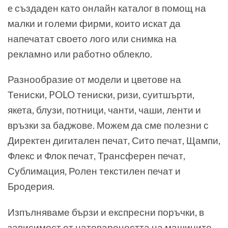
e създаден като онлайн каталог в помощ на
малки и големи фирми, които искат да
напечатат своето лого или снимка на
рекламно или работно облекло.
Разнообразие от модели и цветове на
Тениски, POLO тениски, ризи, суитшърти,
якета, блузи, потници, чанти, чаши, ленти и
връзки за баджове. Можем да сме полезни с
Директен дигитален печат, Сито печат, Щампи,
Флекс и Флок печат, Трансферен печат,
Сублимация, Ролен текстилен печат и
Бродерия.
Изпълняваме бързи и експресни поръчки, в
зависимост от натовареността на машините