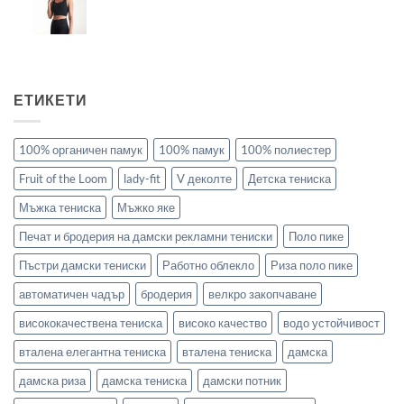
ЕТИКЕТИ
100% органичен памук
100% памук
100% полиестер
Fruit of the Loom
lady-fit
V деколте
Детска тениска
Мъжка тениска
Мъжко яке
Печат и бродерия на дамски рекламни тениски
Поло пике
Пъстри дамски тениски
Работно облекло
Риза поло пике
автоматичен чадър
бродерия
велкро закопчаване
висококачествена тениска
високо качество
водо устойчивост
вталена елегантна тениска
вталена тениска
дамска
дамска риза
дамска тениска
дамски потник