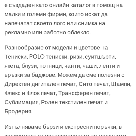
e създаден като онлайн каталог в помощ на
малки и големи фирми, които искат да
напечатат своето лого или снимка на
рекламно или работно облекло.
Разнообразие от модели и цветове на
Тениски, POLO тениски, ризи, суитшърти,
якета, блузи, потници, чанти, чаши, ленти и
връзки за баджове. Можем да сме полезни с
Директен дигитален печат, Сито печат, Щампи,
Флекс и Флок печат, Трансферен печат,
Сублимация, Ролен текстилен печат и
Бродерия.
Изпълняваме бързи и експресни поръчки, в
зависимост от натовареността на машините