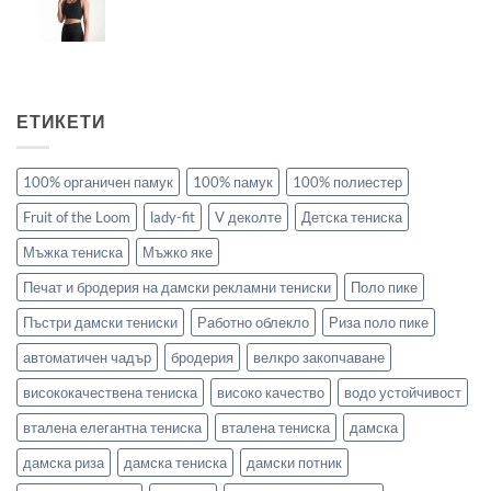
ЕТИКЕТИ
100% органичен памук
100% памук
100% полиестер
Fruit of the Loom
lady-fit
V деколте
Детска тениска
Мъжка тениска
Мъжко яке
Печат и бродерия на дамски рекламни тениски
Поло пике
Пъстри дамски тениски
Работно облекло
Риза поло пике
автоматичен чадър
бродерия
велкро закопчаване
висококачествена тениска
високо качество
водо устойчивост
вталена елегантна тениска
вталена тениска
дамска
дамска риза
дамска тениска
дамски потник