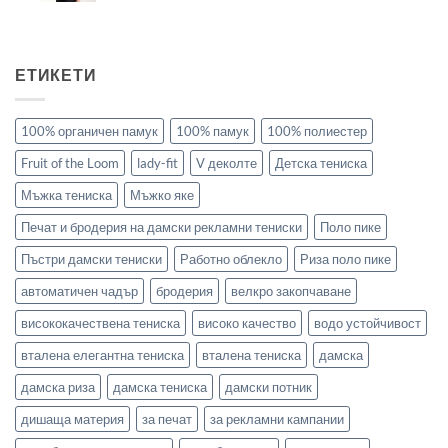
ЕТИКЕТИ
100% органичен памук
100% памук
100% полиестер
Fruit of the Loom
lady-fit
V деколте
Детска тениска
Мъжка тениска
Мъжко яке
Печат и бродерия на дамски рекламни тениски
Поло пике
Пъстри дамски тениски
Работно облекло
Риза поло пике
автоматичен чадър
бродерия
велкро закопчаване
висококачествена тениска
високо качество
водо устойчивост
вталена елегантна тениска
вталена тениска
дамска
дамска риза
дамска тениска
дамски потник
дишаща материя
за печат
за рекламни кампании