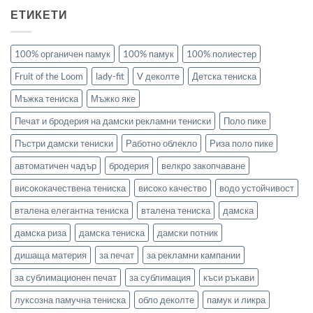
ЕТИКЕТИ
100% органичен памук
100% памук
100% полиестер
Fruit of the Loom
lady-fit
V деколте
Детска тениска
Мъжка тениска
Мъжко яке
Печат и бродерия на дамски рекламни тениски
Поло пике
Пъстри дамски тениски
Работно облекло
Риза поло пике
автоматичен чадър
бродерия
велкро закопчаване
висококачествена тениска
високо качество
водо устойчивост
вталена елегантна тениска
вталена тениска
дамска
дамска риза
дамска тениска
дамски потник
дишаща материя
за печат
за рекламни кампании
за сублимационен печат
за сублимация
къси ръкави
луксозна памучна тениска
обло деколте
памук и ликра