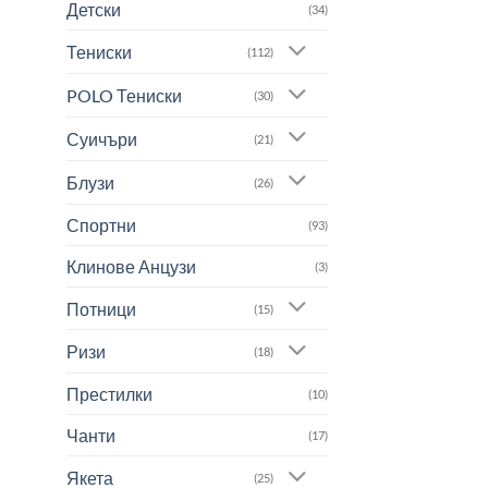
Детски
(34)
Тениски
(112)
POLO Тениски
(30)
Суичъри
(21)
Блузи
(26)
Спортни
(93)
Клинове Анцузи
(3)
Потници
(15)
Ризи
(18)
Престилки
(10)
Чанти
(17)
Якета
(25)