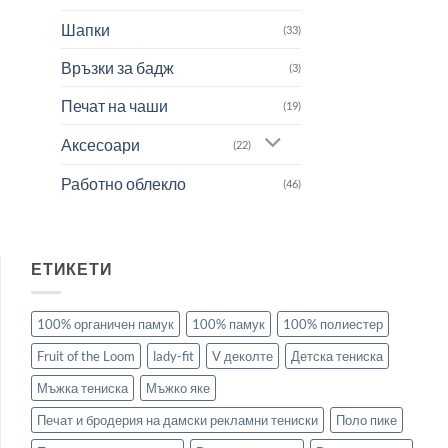
Шапки
(33)
Връзки за бадж
(3)
Печат на чаши
(19)
Аксесоари
(22)
Работно облекло
(46)
ЕТИКЕТИ
100% органичен памук
100% памук
100% полиестер
Fruit of the Loom
lady-fit
V деколте
Детска тениска
Мъжка тениска
Мъжко яке
Печат и бродерия на дамски рекламни тениски
Поло пике