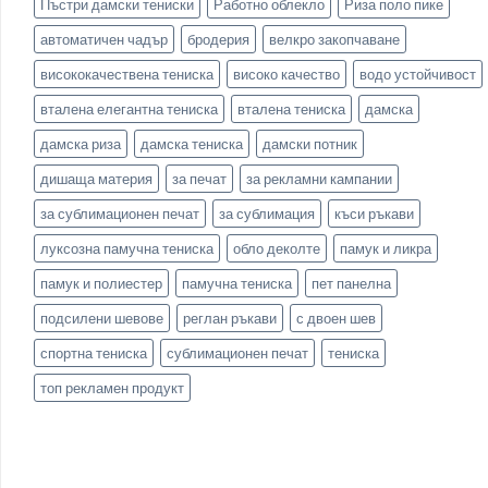
Пъстри дамски тениски
Работно облекло
Риза поло пике
автоматичен чадър
бродерия
велкро закопчаване
висококачествена тениска
високо качество
водо устойчивост
вталена елегантна тениска
вталена тениска
дамска
дамска риза
дамска тениска
дамски потник
дишаща материя
за печат
за рекламни кампании
за сублимационен печат
за сублимация
къси ръкави
луксозна памучна тениска
обло деколте
памук и ликра
памук и полиестер
памучна тениска
пет панелна
подсилени шевове
реглан ръкави
с двоен шев
спортна тениска
сублимационен печат
тениска
топ рекламен продукт