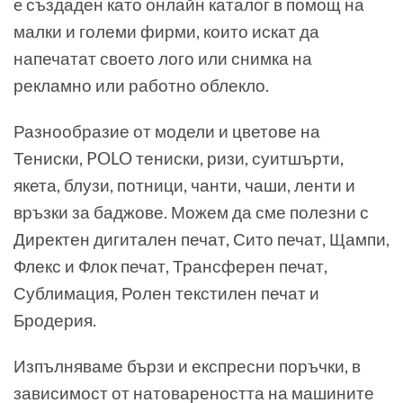
e създаден като онлайн каталог в помощ на
малки и големи фирми, които искат да
напечатат своето лого или снимка на
рекламно или работно облекло.
Разнообразие от модели и цветове на
Тениски, POLO тениски, ризи, суитшърти,
якета, блузи, потници, чанти, чаши, ленти и
връзки за баджове. Можем да сме полезни с
Директен дигитален печат, Сито печат, Щампи,
Флекс и Флок печат, Трансферен печат,
Сублимация, Ролен текстилен печат и
Бродерия.
Изпълняваме бързи и експресни поръчки, в
зависимост от натовареността на машините