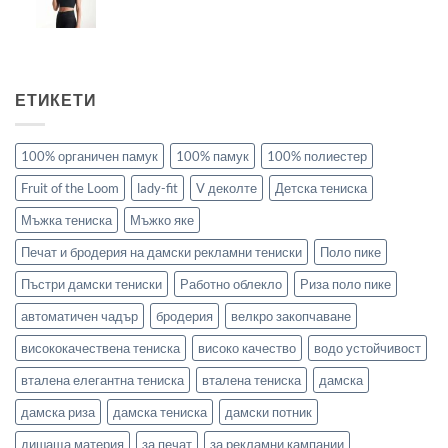
ЕТИКЕТИ
100% органичен памук
100% памук
100% полиестер
Fruit of the Loom
lady-fit
V деколте
Детска тениска
Мъжка тениска
Мъжко яке
Печат и бродерия на дамски рекламни тениски
Поло пике
Пъстри дамски тениски
Работно облекло
Риза поло пике
автоматичен чадър
бродерия
велкро закопчаване
висококачествена тениска
високо качество
водо устойчивост
вталена елегантна тениска
вталена тениска
дамска
дамска риза
дамска тениска
дамски потник
дишаща материя
за печат
за рекламни кампании