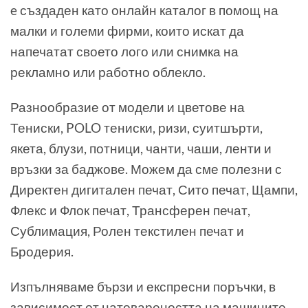
e създаден като онлайн каталог в помощ на
малки и големи фирми, които искат да
напечатат своето лого или снимка на
рекламно или работно облекло.
Разнообразие от модели и цветове на
Тениски, POLO тениски, ризи, суитшърти,
якета, блузи, потници, чанти, чаши, ленти и
връзки за баджове. Можем да сме полезни с
Директен дигитален печат, Сито печат, Щампи,
Флекс и Флок печат, Трансферен печат,
Сублимация, Ролен текстилен печат и
Бродерия.
Изпълняваме бързи и експресни поръчки, в
зависимост от натовареността на машините