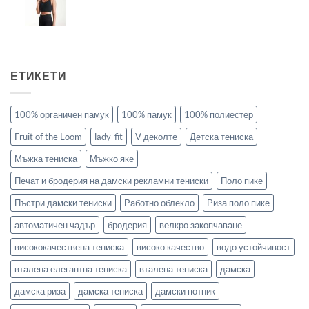
ЕТИКЕТИ
100% органичен памук
100% памук
100% полиестер
Fruit of the Loom
lady-fit
V деколте
Детска тениска
Мъжка тениска
Мъжко яке
Печат и бродерия на дамски рекламни тениски
Поло пике
Пъстри дамски тениски
Работно облекло
Риза поло пике
автоматичен чадър
бродерия
велкро закопчаване
висококачествена тениска
високо качество
водо устойчивост
вталена елегантна тениска
вталена тениска
дамска
дамска риза
дамска тениска
дамски потник