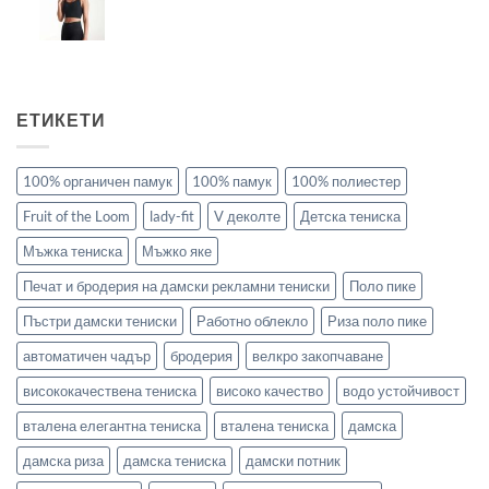
ЕТИКЕТИ
100% органичен памук
100% памук
100% полиестер
Fruit of the Loom
lady-fit
V деколте
Детска тениска
Мъжка тениска
Мъжко яке
Печат и бродерия на дамски рекламни тениски
Поло пике
Пъстри дамски тениски
Работно облекло
Риза поло пике
автоматичен чадър
бродерия
велкро закопчаване
висококачествена тениска
високо качество
водо устойчивост
вталена елегантна тениска
вталена тениска
дамска
дамска риза
дамска тениска
дамски потник