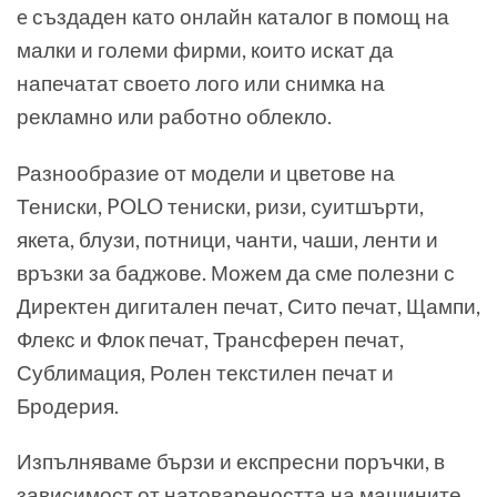
e създаден като онлайн каталог в помощ на
малки и големи фирми, които искат да
напечатат своето лого или снимка на
рекламно или работно облекло.
Разнообразие от модели и цветове на
Тениски, POLO тениски, ризи, суитшърти,
якета, блузи, потници, чанти, чаши, ленти и
връзки за баджове. Можем да сме полезни с
Директен дигитален печат, Сито печат, Щампи,
Флекс и Флок печат, Трансферен печат,
Сублимация, Ролен текстилен печат и
Бродерия.
Изпълняваме бързи и експресни поръчки, в
зависимост от натовареността на машините