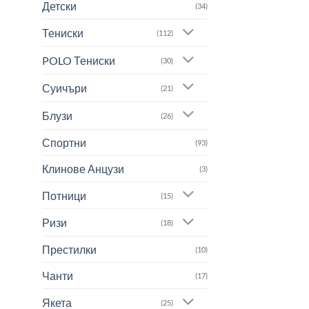
Детски
(34)
Тениски
(112)
POLO Тениски
(30)
Суичъри
(21)
Блузи
(26)
Спортни
(93)
Клинове Анцузи
(3)
Потници
(15)
Ризи
(18)
Престилки
(10)
Чанти
(17)
Якета
(25)