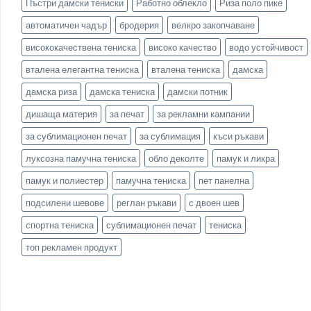
Пъстри дамски тениски
Работно облекло
Риза поло пике
автоматичен чадър
бродерия
велкро закопчаване
висококачествена тениска
високо качество
водо устойчивост
вталена елегантна тениска
вталена тениска
дамска
дамска риза
дамска тениска
дамски потник
дишаща материя
за печат
за рекламни кампании
за сублимационен печат
за сублимация
къси ръкави
луксозна памучна тениска
обло деколте
памук и ликра
памук и полиестер
памучна тениска
пет панелна
подсилени шевове
реглан ръкави
с двоен шев
спортна тениска
сублимационен печат
тениска
топ рекламен продукт