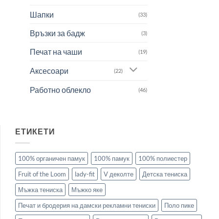
Шапки
(33)
Връзки за бадж
(3)
Печат на чаши
(19)
Аксесоари
(22)
Работно облекло
(46)
ЕТИКЕТИ
100% органичен памук
100% памук
100% полиестер
Fruit of the Loom
lady-fit
V деколте
Детска тениска
Мъжка тениска
Мъжко яке
Печат и бродерия на дамски рекламни тениски
Поло пике