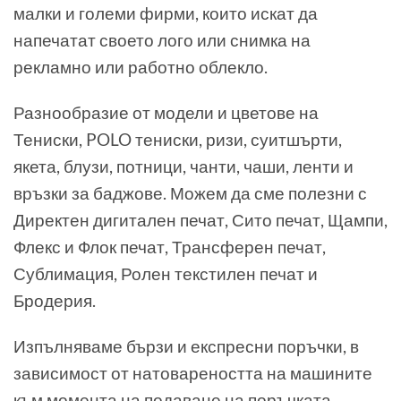
малки и големи фирми, които искат да
напечатат своето лого или снимка на
рекламно или работно облекло.
Разнообразие от модели и цветове на
Тениски, POLO тениски, ризи, суитшърти,
якета, блузи, потници, чанти, чаши, ленти и
връзки за баджове. Можем да сме полезни с
Директен дигитален печат, Сито печат, Щампи,
Флекс и Флок печат, Трансферен печат,
Сублимация, Ролен текстилен печат и
Бродерия.
Изпълняваме бързи и експресни поръчки, в
зависимост от натовареността на машините
към момента на подаване на поръчката.