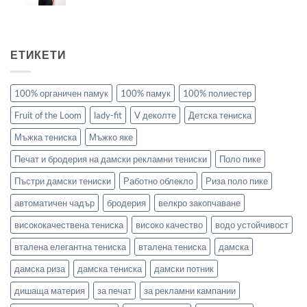
ЕТИКЕТИ
100% органичен памук
100% памук
100% полиестер
Fruit of the Loom
lady-fit
V деколте
Детска тениска
Мъжка тениска
Мъжко яке
Печат и бродерия на дамски рекламни тениски
Поло пике
Пъстри дамски тениски
Работно облекло
Риза поло пике
автоматичен чадър
бродерия
велкро закопчаване
висококачествена тениска
високо качество
водо устойчивост
вталена елегантна тениска
вталена тениска
дамска
дамска риза
дамска тениска
дамски потник
дишаща материя
за печат
за рекламни кампании