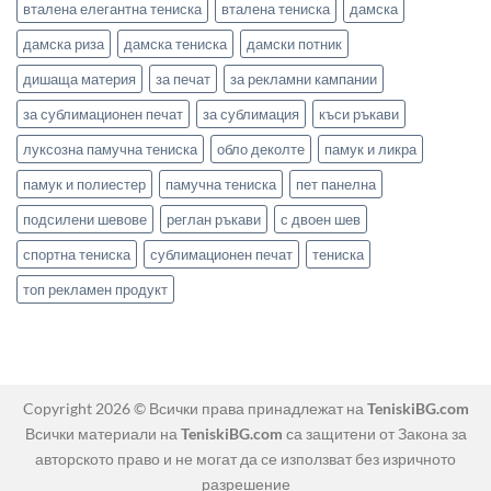
вталена елегантна тениска
вталена тениска
дамска
дамска риза
дамска тениска
дамски потник
дишаща материя
за печат
за рекламни кампании
за сублимационен печат
за сублимация
къси ръкави
луксозна памучна тениска
обло деколте
памук и ликра
памук и полиестер
памучна тениска
пет панелна
подсилени шевове
реглан ръкави
с двоен шев
спортна тениска
сублимационен печат
тениска
топ рекламен продукт
Copyright 2026 © Всички права принадлежат на
TeniskiBG.com
Всички материали на
TeniskiBG.com
са защитени от Закона за
авторското право и не могат да се използват без изричното
разрешение