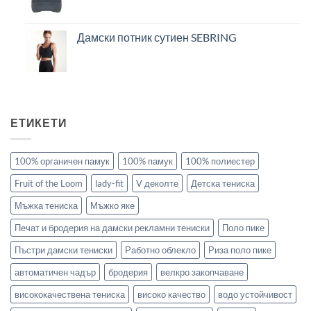
Дамски потник сутиен SEBRING
ЕТИКЕТИ
100% органичен памук
100% памук
100% полиестер
Fruit of the Loom
lady-fit
V деколте
Детска тениска
Мъжка тениска
Мъжко яке
Печат и бродерия на дамски рекламни тениски
Поло пике
Пъстри дамски тениски
Работно облекло
Риза поло пике
автоматичен чадър
бродерия
велкро закопчаване
висококачествена тениска
високо качество
водо устойчивост