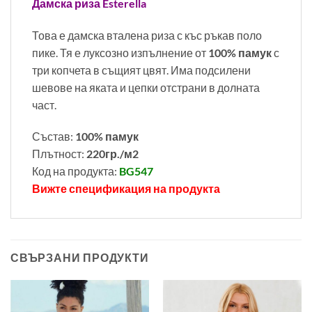
Дамска риза Esterella
Това е дамска вталена риза с къс ръкав поло
пике. Тя е луксозно изпълнение от
100% памук
с
три копчета в същият цвят. Има подсилени
шевове на яката и цепки отстрани в долната
част.
Състав:
100% памук
Плътност:
220гр./м2
Код на продукта:
BG547
Вижте спецификация на продукта
СВЪРЗАНИ ПРОДУКТИ