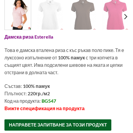
Дамска риза Esterella
Това е дамска вталена риза с къс ръкав поло пике. Тя е
луксозно изпълнение от
100% памук
с три копчета в
същият цвят. Има подсилени шевове на яката и цепки
отстрани в долната част.
Състав:
100% памук
Плътност:
220гр./м2
Код на продукта:
BG547
Вижте спецификация на продукта
00109200
НАПРАВЕТЕ ЗАПИТВАНЕ ЗА ТОЗИ ПРОДУКТ