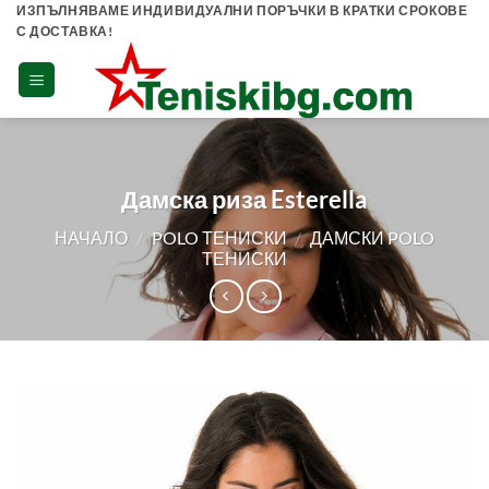
Skip
ИЗПЪЛНЯВАМЕ ИНДИВИДУАЛНИ ПОРЪЧКИ В КРАТКИ СРОКОВЕ
С ДОСТАВКА!
to
content
Дамска риза Esterella
НАЧАЛО
/
POLO ТЕНИСКИ
/
ДАМСКИ POLO
ТЕНИСКИ