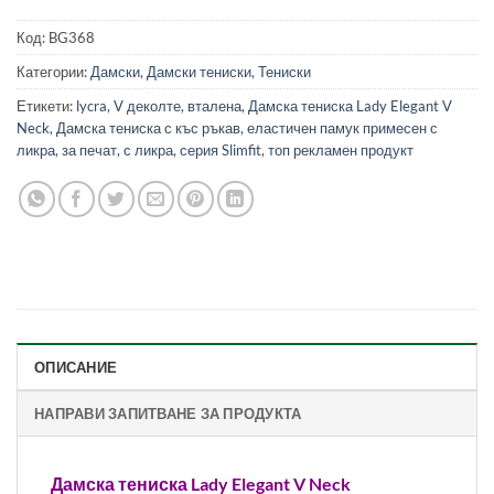
Код:
BG368
Категории:
Дамски
,
Дамски тениски
,
Тениски
Етикети:
lycra
,
V деколте
,
вталена
,
Дамска тениска Lady Elegant V
Neck
,
Дамска тениска с къс ръкав
,
еластичен памук примесен с
ликра
,
за печат
,
с ликра
,
серия Slimfit
,
топ рекламен продукт
ОПИСАНИЕ
НАПРАВИ ЗАПИТВАНЕ ЗА ПРОДУКТА
Дамска тениска Lady Elegant V Neck