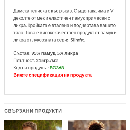
Дамска тениска с къс ръкав. Също така има и V
деколте от мек и еластичен памук примесен с
ликра. Кройката е вталена и подчертава вашето
тяло. Това е висококачествен продукт от памук и
ликра от луксозната серия
Slimfit
.
Състав:
95% памук, 5% ликра
Плътност:
215гр./м2
Код на продукта:
BG368
Вижте спецификация на продукта
0011,6800
СВЪРЗАНИ ПРОДУКТИ