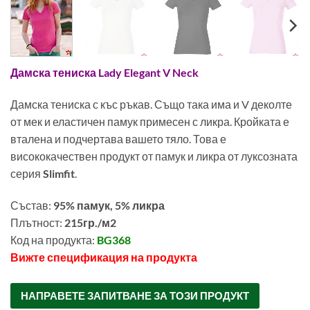
Дамска тениска Lady Elegant V Neck
Дамска тениска с къс ръкав. Също така има и V деколте
от мек и еластичен памук примесен с ликра. Кройката е
вталена и подчертава вашето тяло. Това е
висококачествен продукт от памук и ликра от луксозната
серия
Slimfit
.
Състав:
95% памук, 5% ликра
Плътност:
215гр./м2
Код на продукта:
BG368
Вижте спецификация на продукта
0011,6100
НАПРАВЕТЕ ЗАПИТВАНЕ ЗА ТОЗИ ПРОДУКТ