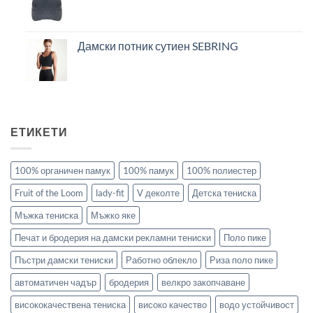
Дамски потник сутиен SEBRING
ЕТИКЕТИ
100% органичен памук
100% памук
100% полиестер
Fruit of the Loom
lady-fit
V деколте
Детска тениска
Мъжка тениска
Мъжко яке
Печат и бродерия на дамски рекламни тениски
Поло пике
Пъстри дамски тениски
Работно облекло
Риза поло пике
автоматичен чадър
бродерия
велкро закопчаване
висококачествена тениска
високо качество
водо устойчивост