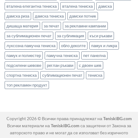
вталена елегантна тениска
вталена тениска
дамска
дамска риза
дамска тениска
дамски потник
дишаща материя
за печат
за рекламни кампании
за сублимационен печат
за сублимация
къси ръкави
луксозна памучна тениска
обло деколте
памук и ликра
памук и полиестер
памучна тениска
пет панелна
подсилени шевове
реглан ръкави
с двоен шев
спортна тениска
сублимационен печат
тениска
топ рекламен продукт
Copyright 2026 © Всички права принадлежат на
TeniskiBG.com
Всички материали на
TeniskiBG.com
са защитени от Закона за
авторското право и не могат да се използват без изричното