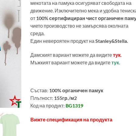
мекотата на памука осигуряват свободата на
движение. Изключително мека и удобна тениск
от
100% сертифициран чист органичен пам
чието производство не замърсява околната
среда.
Един невероятен продукт на
Stanley&Stella.
Дамският вариант можете да видите
тук.
Мъжкият вариант можете да видите
тук.
Състав:
100% органичен памук
Плътност:
155гр./м2
Код на продукт:
BG1319
Вижте спецификация на продукта
0057600