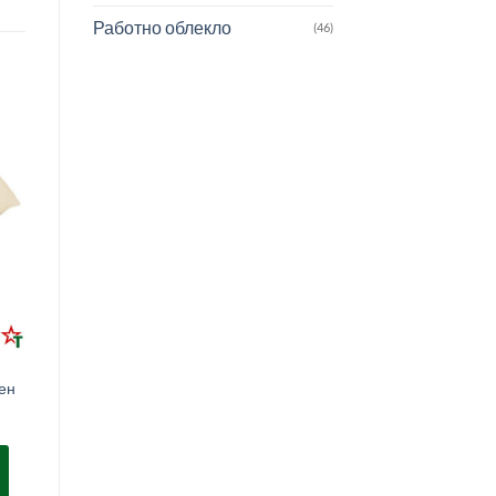
Работно облекло
(46)
ен