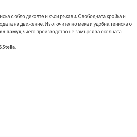
иска с обло деколте и къси ръкави. Свободната кройка и
одата на движение. Изключително мека и удобна тениска от
ен памук
, чието производство не замърсява околната
&Stella.