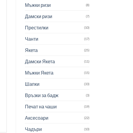
Мъжки ризи
(8)
Дамски ризи
(7)
Престилки
(10)
Чанти
(17)
Якета
(25)
Дамски Якета
(11)
Мъжки Якета
(15)
Шапки
(33)
Връзки за бадж
(3)
Печат на чаши
(19)
Аксесоари
(22)
Чадъри
(10)