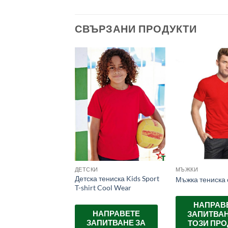
СВЪРЗАНИ ПРОДУКТИ
ДЕТСКИ
МЪЖКИ
Детска тениска Kids Sport
ениска Reglan
Мъжка тениска 
T-shirt Cool Wear
АПРАВЕТЕ
НАПРАВ
НАПРАВЕТЕ
ПИТВАНЕ ЗА
ЗАПИТВАН
ЗАПИТВАНЕ ЗА
ЗИ ПРОДУКТ
ТОЗИ ПРО