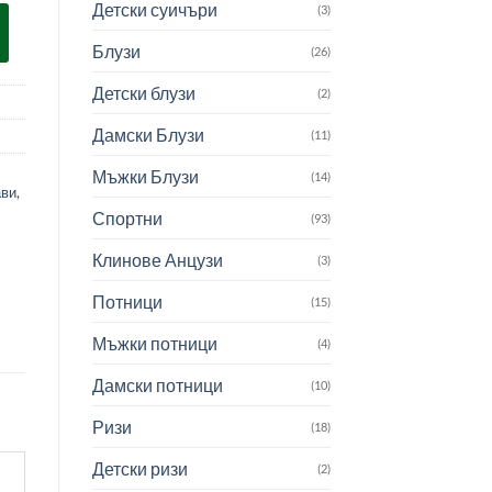
Детски суичъри
(3)
Блузи
(26)
Детски блузи
(2)
Дамски Блузи
(11)
Мъжки Блузи
(14)
ави
,
Спортни
(93)
Клинове Анцузи
(3)
Потници
(15)
Мъжки потници
(4)
Дамски потници
(10)
Ризи
(18)
Детски ризи
(2)