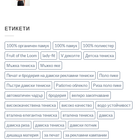
ЕТИКЕТИ
100% органичен памук
100% памук
100% полиестер
Fruit of the Loom
lady-fit
V деколте
Детска тениска
Мъжка тениска
Мъжко яке
Печат и бродерия на дамски рекламни тениски
Поло пике
Пъстри дамски тениски
Работно облекло
Риза поло пике
автоматичен чадър
бродерия
велкро закопчаване
висококачествена тениска
високо качество
водо устойчивост
вталена елегантна тениска
вталена тениска
дамска
дамска риза
дамска тениска
дамски потник
дишаща материя
за печат
за рекламни кампании