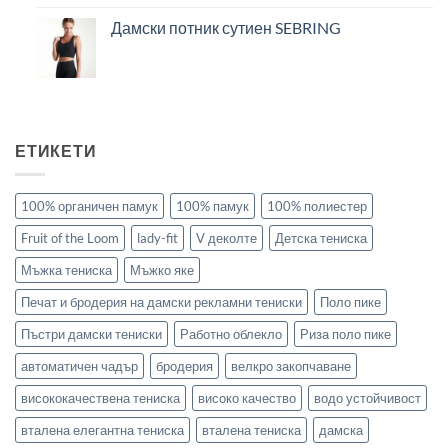
Дамски потник сутиен SEBRING
ЕТИКЕТИ
100% органичен памук
100% памук
100% полиестер
Fruit of the Loom
lady-fit
V деколте
Детска тениска
Мъжка тениска
Мъжко яке
Печат и бродерия на дамски рекламни тениски
Поло пике
Пъстри дамски тениски
Работно облекло
Риза поло пике
автоматичен чадър
бродерия
велкро закопчаване
висококачествена тениска
високо качество
водо устойчивост
вталена елегантна тениска
вталена тениска
дамска