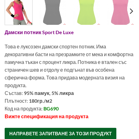
Дамски потник Sport De Luxe
Това е луксозен дамски спортен потник. Има
декоративни басти на презрамките от мека и комфортна
памучна тъкан с процент ликра. Потника е втален със
страничен шев и отдолу е подгънат във особена
сферична форма. Това придава модерната визия на
продукта.
Състав:
95% памук, 5% ликра
Плътност:
180гр./м2
Код на продукта:
BG690
Вижте спецификация на продукта
0081000
НАПРАВЕТЕ ЗАПИТВАНЕ ЗА ТОЗИ ПРОДУКТ