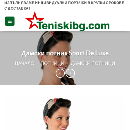
Skip
ИЗПЪЛНЯВАМЕ ИНДИВИДУАЛНИ ПОРЪЧКИ В КРАТКИ СРОКОВЕ
С ДОСТАВКА!
to
content
Дамски потник Sport De Luxe
НАЧАЛО
/
ПОТНИЦИ
/
ДАМСКИ ПОТНИЦИ