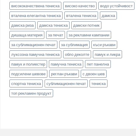
висококачествена тениска
високо качество
водо устойчивост
вталена елегантна тениска
вталена тениска
дамска
дамска риза
дамска тениска
дамски потник
дишаща материя
за печат
за рекламни кампании
за сублимационен печат
за сублимация
къси ръкави
луксозна памучна тениска
обло деколте
памук и ликра
памук и полиестер
памучна тениска
пет панелна
подсилени шевове
реглан ръкави
с двоен шев
спортна тениска
сублимационен печат
тениска
топ рекламен продукт