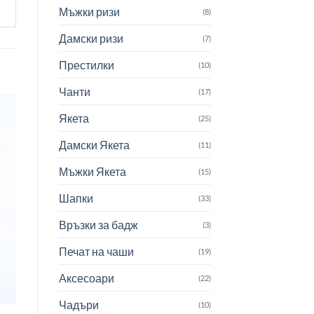
Мъжки ризи
(8)
Дамски ризи
(7)
Престилки
(10)
Чанти
(17)
Якета
(25)
Дамски Якета
(11)
Мъжки Якета
(15)
Шапки
(33)
Връзки за бадж
(3)
Печат на чаши
(19)
Аксесоари
(22)
Чадъри
(10)