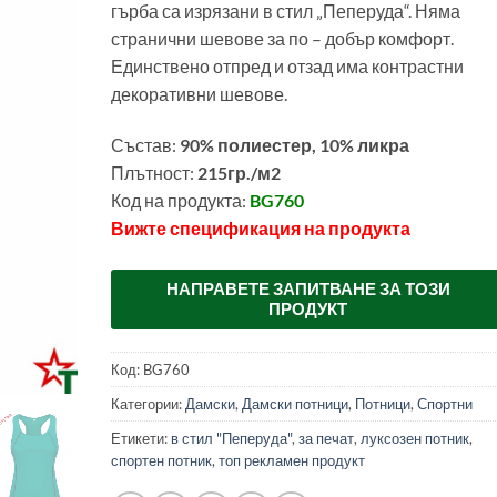
гърба са изрязани в стил „Пеперуда“. Няма
странични шевове за по – добър комфорт.
Единствено отпред и отзад има контрастни
декоративни шевове.
Състав:
90% полиестер, 10% ликра
Плътност:
215гр./м2
Код на продукта:
BG760
Вижте спецификация на продукта
00128000
НАПРАВЕТЕ ЗАПИТВАНЕ ЗА ТОЗИ
ПРОДУКТ
Код:
BG760
Категории:
Дамски
,
Дамски потници
,
Потници
,
Спортни
Етикети:
в стил "Пеперуда"
,
за печат
,
луксозен потник
,
спортен потник
,
топ рекламен продукт