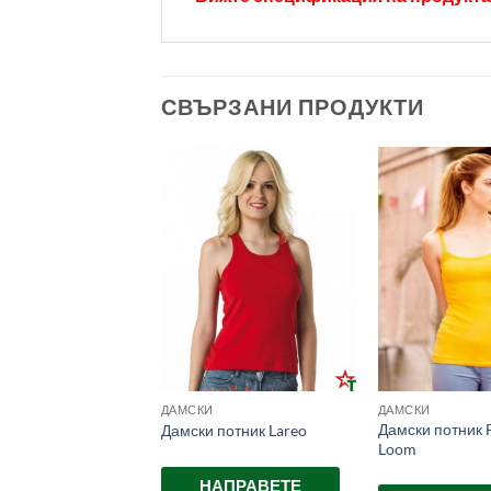
СВЪРЗАНИ ПРОДУКТИ
ДАМСКИ
ДАМСКИ
Дамски потник F
потник Marchela
Дамски потник Lareo
Loom
АПРАВЕТЕ
НАПРАВЕТЕ