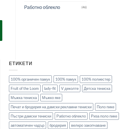
Работно облекло
(46)
ЕТИКЕТИ
100% органичен памук
100% памук
100% полиестер
Fruit of the Loom
lady-fit
V деколте
Детска тениска
Мъжка тениска
Мъжко яке
Печат и бродерия на дамски рекламни тениски
Поло пике
Пъстри дамски тениски
Работно облекло
Риза поло пике
автоматичен чадър
бродерия
велкро закопчаване