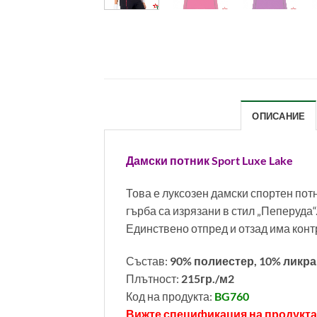
ОПИСАНИЕ
Дамски потник Sport Luxe Lake
Това е луксозен дамски спортен пот
гърба са изрязани в стил „Пеперуда
Единствено отпред и отзад има кон
Състав:
90% полиестер, 10% ликра
Плътност:
215гр./м2
Код на продукта:
BG760
Вижте спецификация на продукта