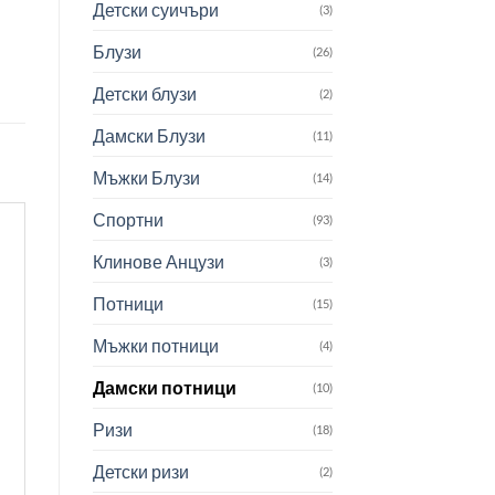
Детски суичъри
(3)
Блузи
(26)
Детски блузи
(2)
Дамски Блузи
(11)
Мъжки Блузи
(14)
Спортни
(93)
Клинове Анцузи
(3)
Потници
(15)
Мъжки потници
(4)
Дамски потници
(10)
Ризи
(18)
Детски ризи
(2)